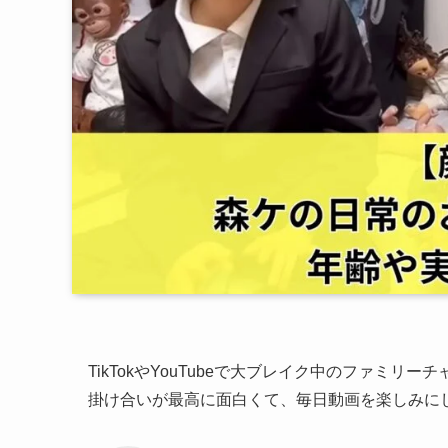
TikTokやYouTubeで大ブレイク中のファミ
掛け合いが最高に面白くて、毎日動画を楽しみに