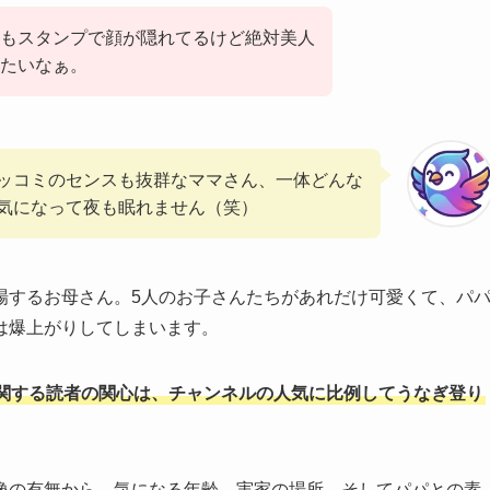
もスタンプで顔が隠れてるけど絶対美人
たいなぁ。
ッコミのセンスも抜群なママさん、一体どんな
気になって夜も眠れません（笑）
場するお母さん。5人のお子さんたちがあれだけ可愛くて、パ
は爆上がりしてしまいます。
関する読者の関心は、チャンネルの人気に比例してうなぎ登り
像の有無から、気になる年齢、実家の場所、そしてパパとの素