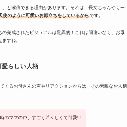
！」と確信できる理由があります。それは、長女ちゃんやくー
天使のように可愛いお顔立ちをしているから
です。
ちの完成されたビジュアルは驚異的！これは間違いなく、お母
えますね。
可愛らしい人柄
えてくるお母さんの声やリアクションからは、その素敵なお人柄
時のママの声、すごく若々しくて可愛い