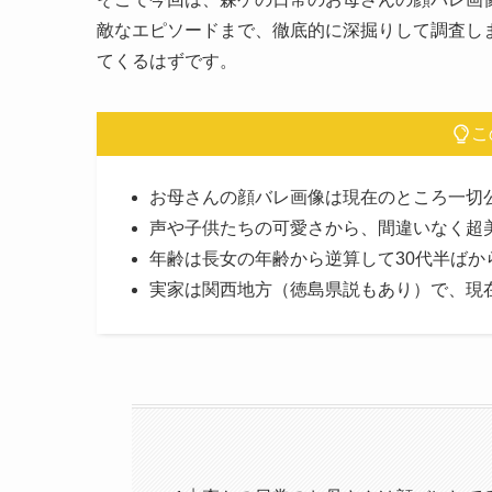
敵なエピソードまで、徹底的に深掘りして調査し
てくるはずです。
こ
お母さんの顔バレ画像は現在のところ一切
声や子供たちの可愛さから、間違いなく超
年齢は長女の年齢から逆算して30代半ばか
実家は関西地方（徳島県説もあり）で、現