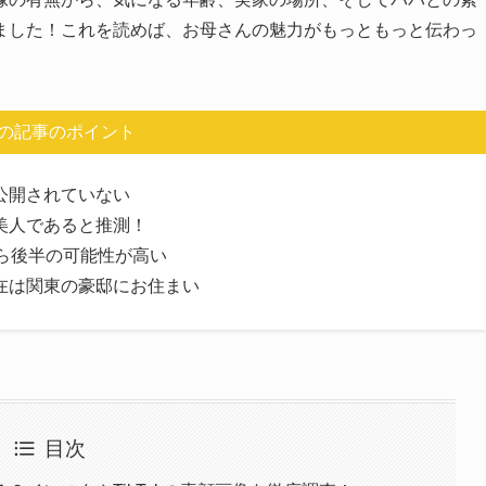
ました！これを読めば、お母さんの魅力がもっともっと伝わっ
の記事のポイント
公開されていない
美人であると推測！
ら後半の可能性が高い
在は関東の豪邸にお住まい
目次