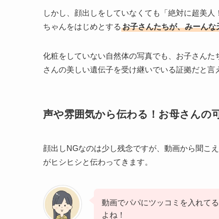
しかし、顔出しをしていなくても「絶対に超美人
ちゃんをはじめとする
お子さんたちが、みーんな
化粧をしていない自然体の写真でも、お子さんた
さんの美しい遺伝子を受け継いでいる証拠だと言
声や雰囲気から伝わる！お母さんの
顔出しNGなのは少し残念ですが、動画から聞こ
がヒシヒシと伝わってきます。
動画でパパにツッコミを入れてる
よね！