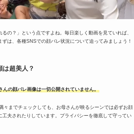
れるの？」という点ですよね。毎日楽しく動画を見ていれば、
まずは、各種SNSでの顔バレ状況について迫ってみましょう！
顔は超美人？
さんの顔バレ画像は一切公開されていません。
okの投稿を隅々までチェックしても、お母さんが映るシーンでは必ずお顔
に工夫されたりしています。プライバシーを徹底して守ってい