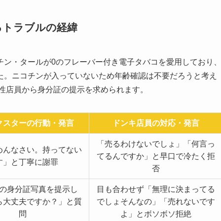
るトラブルの経緯
チン・タールが0のフレーバー付き電子タバコを愛用しており
た。ニコチンが入っていないため年齢確認は不要だろうと考え
女性店員から身分証の提示を求められます。
クスターの行動・発言
ドンキ店員の対応・発言
「売るわけないでしょ」「何言っ
めんなさい。持ってない
てるんですか」と早口で冷たく拒
す」と丁寧に謝罪
否
の身分証写真を提示し
目も合わせず「無理に決まってる
ら大丈夫ですか？」と質
でしょそんなの」「売れないです
問
よ」とボソボソ拒絶