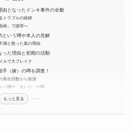
理由となったドンキ事件の全貌
るトラブルの経緯
動画」で謝罪へ
的という噂や本人の見解
不満と怒った真の理由
なった理由と初期の活動
イルで大ブレイク
相手（嫁）の噂を調査！
eの再生回数から推測
ャバ嬢や「あいり」の噂
もっと見る